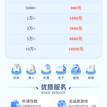
1、东契奇与克拉克关系解析
尽管东契奇在公开场合称赞了克拉克，但他也明确表
示两人之间并没有私交。这一表态显示出东契奇对职
业道德和运动精神的重视。在当今竞技体育中，选手
之间建立友谊很常见，但同时保持一定距离也是一种
成熟表现。他用这种方式展现了对同伴努力和才华的
欣赏，而不涉及个人情感层面。
此外，东契奇本身就是一位备受瞩目的年轻球员，他
在NBA赛场上的表现令人惊叹，因此他的言论也被媒
体广泛解读。他能意识到与其他优秀选手保持适当距
离，不仅有助于保护自己的职业生涯，还能更好地专
注于比赛，这种专业态度值得学习。
总之，东契奇与克拉克之间没有私交，但他依然能够