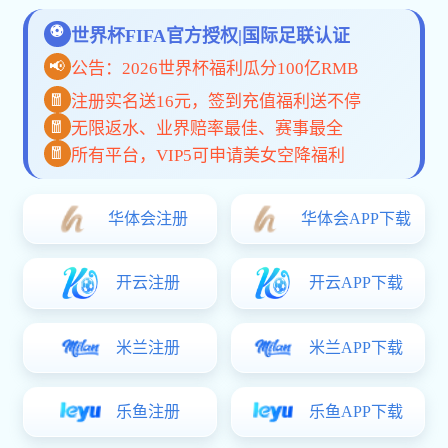
手机App
网页版
东契奇称赞克拉克球风极具观
赏性并表示与她并无私交
2026-06-02 00:45
63 次阅读
首页
/
体育看点