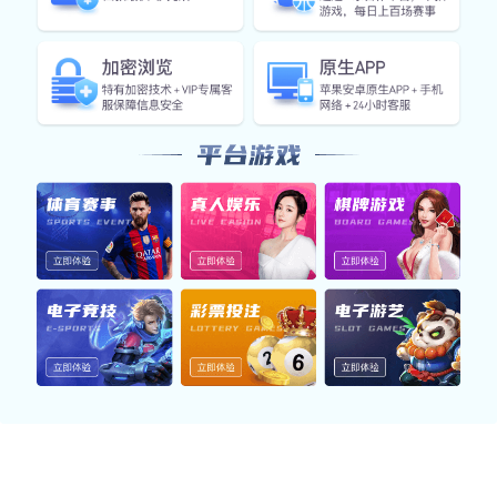
欣赏她的才华，这种理性的看法显示出他在篮球领域
独特的人格魅力，也为新一代运动员树立了良好的榜
样。
2、克拉克球风特点
关于克拉克，她以其极具观赏性的球风而闻名。她在
场上灵活多变，具有很强的进攻意识和敏锐的判断
力。很多观众都被她优雅而又富有力量感的打球风格
所吸引，无论是在突破还是投篮方面，她都展现出了
超过一般水平的技巧。
特别是在关键时刻，克拉克总能够冷静应对，对手很
难预测她下一步会采取什么样的动作。这种非凡能力
使得她成为球队中的核心人物之一，也让她赢得了不
少粉丝。许多人认为，她不仅是技术高超，更是一位