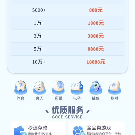
亚洲体育服务平台大奖
2022 年度综合类数字体育平台荣誉奖项，肯定平台服务能
力。