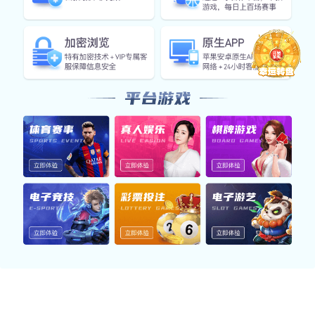
数据合规卓越平台
平台顺利通过 GDPR 与 ISO 多项认证，建立技术安全新标
准。
用户满意度大奖
博鱼(boyu·中国)官方网站-BOYUSPORTS 用户活跃度与续访