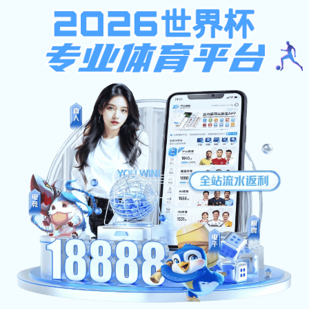
注册入口
用户协议
最近更新：2025年7月
一、协议说明
在您访问、注册或使用博鱼世界杯在线平台所提供的任何服
务前，请仔细阅读本《用户协议》。使用平台即视为同意全
部条款。
二、用户注册与信息
用户需确保所提交的注册资料真实、准确。若发现信息虚假
或存在风险，博鱼(boyu·中国)官方网站-BOYUSPORTS平台
有权暂停或终止其账户。